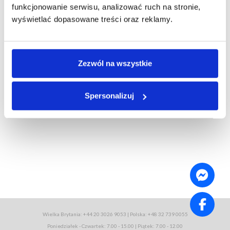
Zespół serwisu PaczkidoPolski.co.uk
funkcjonowanie serwisu, analizować ruch na stronie,
wyświetlać dopasowane treści oraz reklamy.
Zezwól na wszystkie
Spersonalizuj
Wielka Brytania: +44 20 3026 9053 | Polska: +48 32 739 0055
Poniedziałek - Czwartek: 7.00 - 15.00 | Piątek: 7.00 - 12.00