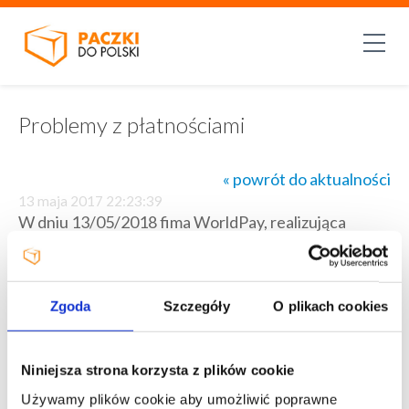
Problemy z płatnościami
« powrót do aktualności
13 maja 2017 22:23:39
W dniu 13/05/2018 fima WorldPay, realizująca
płatności w naszym serwisie ma przejściowe
problemy z akceptacją kart płatniczych banków
grupy RBS oraz Halifax (dotyczy to kart takich
banków jak m.in. NatWest, Royal Bank of Scotland,
Zgoda
Szczegóły
O plikach cookies
Halifax). Prosimy o korzystanie z kart innych banków
lub płatności za pomocą PayPal / PayU.
Przepraszamy za utrudnienia oraz prosimy o
Niniejsza strona korzysta z plików cookie
wyrozumiałość.
Używamy plików cookie aby umożliwić poprawne