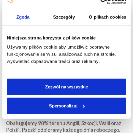
Czy będą jakieś opłaty celne?
Zgoda
Szczegóły
O plikach cookies
Przygotowujemy dokumentację każdej paczki tak,
aby spełniała warunki zwolnienia od opłat celnych.
Niniejsza strona korzysta z plików cookie
Sprawdź
jak uniknąć kosztów celnych.
Używamy plików cookie aby umożliwić poprawne
funkcjonowanie serwisu, analizować ruch na stronie,
Czy muszę wypełnić dokumenty
wyświetlać dopasowane treści oraz reklamy.
celne?
Nie musisz, wystarczy że wypełnisz prosty
Zezwól na wszystkie
formularz. Poprowadzimy Cię krok po kroku.
Spersonalizuj
Jakie rejony obsługujecie?
Obsługujemy 98% terenu Anglii, Szkocji, Walii oraz
Polski. Paczki odbieramy każdego dnia roboczego.