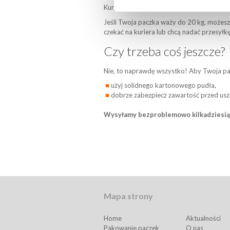
Kurier odbierze paczkę z Twojego domu w 
Jeśli Twoja paczka waży do 20 kg, możesz
czekać na kuriera lub chcą nadać przesyłk
Czy trzeba coś jeszcze?
Nie, to naprawdę wszystko! Aby Twoja pa
użyj solidnego kartonowego pudła,
dobrze zabezpiecz zawartość przed us
Wysyłamy bezproblemowo kilkadziesiąt 
Mapa strony
Home
Aktualności
Pakowanie paczek
O nas