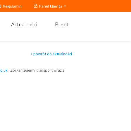
Regulamin
Panel klienta
Aktualności
Brexit
« powrót do aktualności
co.uk
. Zorganizujemy transport wraz z