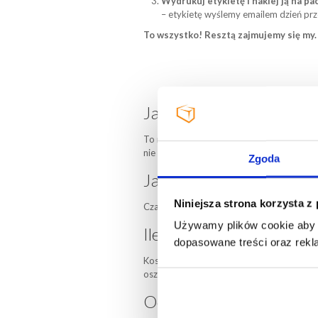
Wydrukuj etykietę i naklej ją na pa
– etykietę wyślemy emailem dzień prz
To wszystko! Resztą zajmujemy się my.
Jak wygląda odprawa ce
To my przygotowujemy wszystkie dokumenty
nie musisz ich wypełniać ręcznie ani druk
Zgoda
Jak długo trwa dostawa
Niniejsza strona korzysta z
Czas dostawy zależy od wybranego kurier
Używamy plików cookie aby u
Ile kosztuje wysyłka?
dopasowane treści oraz rekl
Koszt przesyłki zależy od wagi i rozmiaru 
oszczędność.
Odbiór paczki i dostawa