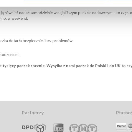
ustalonym dniu i dostarczy ją aż pod drzwi odbiorcy w Polsce - wygodnie i 
 ją również nadać samodzielnie w najbliższym punkcie nadawczym – to częst
ę np. w weekend.
czka dotarła bezpiecznie i bez problemów:
zkodzeniem.
tysięcy paczek rocznie. Wysyłka z nami paczek do Polski i do UK to c
Partnerzy
Płatnoś