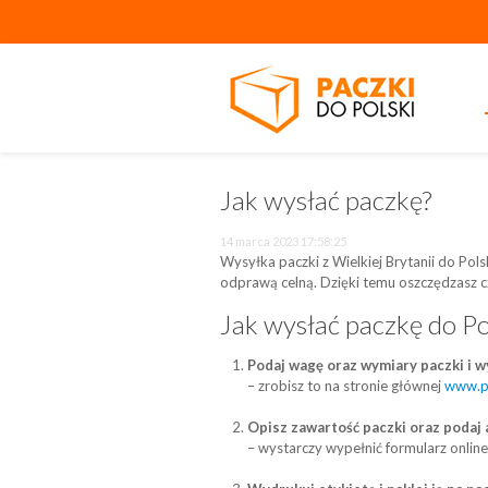
Jak wysłać paczkę?
14 marca 2023 17:58:25
Wysyłka paczki z Wielkiej Brytanii do Polsk
odprawą celną. Dzięki temu oszczędzasz cz
Jak wysłać paczkę do Po
Podaj wagę oraz wymiary paczki i w
– zrobisz to na stronie głównej
www.pa
Opisz zawartość paczki oraz podaj
– wystarczy wypełnić formularz online