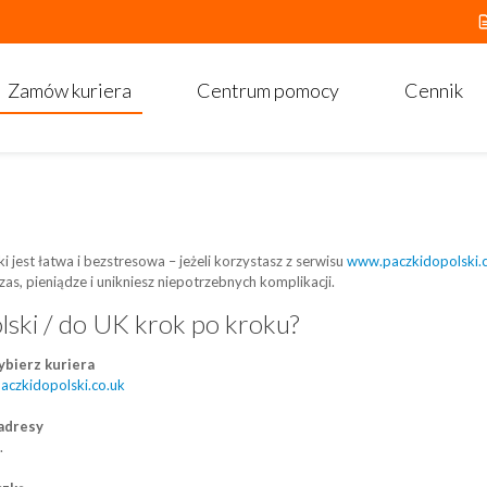
Zamów kuriera
Centrum pomocy
Cennik
i jest łatwa i bezstresowa – jeżeli korzystasz z serwisu
www.paczkidopolski.
as, pieniądze i unikniesz niepotrzebnych komplikacji.
lski / do UK krok po kroku?
ybierz kuriera
czkidopolski.co.uk
 adresy
.