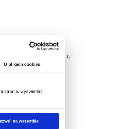
 załączamy do wysyłki elektronicznie – Ty
ę.
O plikach cookies
 stronie, wyświetlać
a bardzo konkurencyjne stawki i realną
ezwól na wszystkie