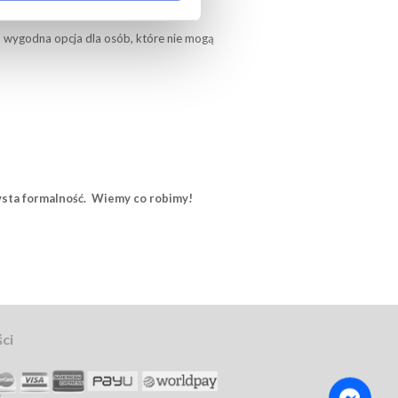
bez wychodzenia z domu.
o wygodna opcja dla osób, które nie mogą
zysta formalność. Wiemy co robimy!
ci